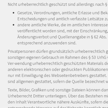
Nicht urheberrechtlich geschützt sind allerdings nach 
Gesetze, Verordnungen, amtliche Erlasse und B
Entscheidungen und amtlich verfasste Leitsätze 
andere amtliche Werke, die im amtlichen Interes
veröffentlicht worden sind, mit der Einschränkun
Änderungsverbot und Quellenangabe in § 62 Abs. 1
entsprechend anzuwenden sind.
Privatpersonen dürfen grundsätzlich urheberrechtlich 
sonstigen eigenen Gebrauch im Rahmen des § 53 UrhG v
Ver-wendung urheberrechtlich geschützten Materials die
anderen elektronischen oder gedruckten Publikationen 
nur mit Einwilligung des Webseitenbetreibers gestatte
sind allgemein gestattet, sofern die Quelle bezeichnet w
Texte, Bilder, Grafiken und sonstige Dateien können da
Urheberrecht Dritter unterliegen. Über das Bestehen mög
den Inhalt Verantwortliche nähere Auskünfte, sofern die
entsprechende Hinweise auf der Webseite kenntlich gem