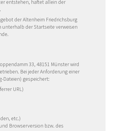
r entstehen, haftet allein der
.
ngebot der Altenheim Friedrichsburg
unterhalb der Startseite verweisen
nde.
 Hoppendamm 33, 48151 Münster wird
trieben. Bei jeder Anforderung einer
g-Dateien) gespeichert:
eferrer URL)
den, etc.)
und Browserversion bzw. des